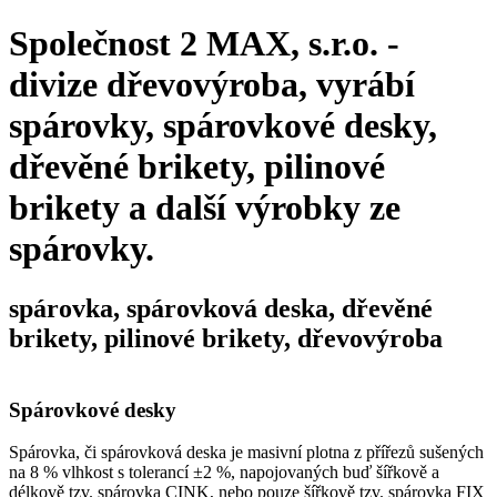
Společnost 2 MAX, s.r.o. -
divize dřevovýroba, vyrábí
spárovky, spárovkové desky,
dřevěné brikety, pilinové
brikety a další výrobky ze
spárovky.
spárovka, spárovková deska, dřevěné
brikety, pilinové brikety, dřevovýroba
Spárovkové desky
Spárovka, či spárovková deska je masivní plotna z přířezů sušených
na 8 % vlhkost s tolerancí ±2 %, napojovaných buď šířkově a
délkově tzv. spárovka CINK, nebo pouze šířkově tzv. spárovka FIX