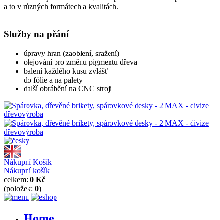
a to v různých formátech a kvalitách.
Služby na přání
úpravy hran (zaoblení, sražení)
olejování pro změnu pigmentu dřeva
balení každého kusu zvlášť
do fólie a na palety
další obrábění na CNC stroji
Nákupní Košík
Nákupní košík
celkem:
0 Kč
(položek:
0
)
Home